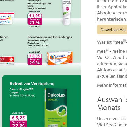
Informieren Sie
Ihrer Apotheke
Abholung berei
herunterladen
Download Han
®
Was ist "mea
®
mea
- meine 
Vor-Ort-Apothe
erkennen Sie 
Aktionsschaufe
aktuellen Hand
Mehr Informat
Auswahl 
Monats
Unsere vollst
Viel Spaß beim