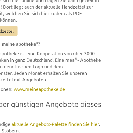
 sich hier online und fragen Sie dann gezielt in
! Dort liegt auch der aktuelle Handzettel zur
t, welchen Sie sich hier zudem als PDF
 können.
dzettel
- meine apotheke"?
apotheke ist eine Kooperation von über 3000
®
ken in ganz Deutschland. Eine mea
- Apotheke
an dem frischen Logo und dem
nster. Jeden Monat erhalten Sie unseren
zettel mit Angeboten.
ionen:
www.meineapotheke.de
der günstigen Angebote dieses
ändige
aktuelle Angebots-Palette finden Sie hier
.
 Stöbern.