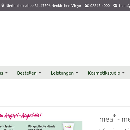
Niederrheinallee 81, 47506 Neukirchen-Vluyn
02845-4000
team@
ns
Bestellen
Leistungen
Kosmetikstudio
®
mea
- me