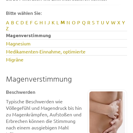
Bitte wählen Sie:
M
A
B
C
D
E
F
G
H
I
J
K
L
N
O
P
Q
R
S
T
U
V
W
X
Y
Z
Magenverstimmung
Magnesium
Medikamenten-Einnahme, optimierte
Migräne
Magenverstimmung
Beschwerden
Typische Beschwerden wie
Völlegefühl und Magendruck bis hin
zu Magenkrämpfen, Aufstoßen und
Erbrechen können die Stimmung
nach einem ausgiebigen Mahl