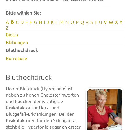
Bitte wählen Sie:
B
A
C
D
E
F
G
H
I
J
K
L
M
N
O
P
Q
R
S
T
U
V
W
X
Y
Z
Biotin
Blähungen
Bluthochdruck
Borreliose
Bluthochdruck
Hoher Blutdruck (Hypertonie) ist
neben zu hohen Cholesterinwerten
und Rauchen der wichtigste
Risikofaktor für Herz- und
Blutgefäß-Erkrankungen. Bei den
Risikofaktoren für den Schlaganfall
steht die Hypertonie sogar an erster