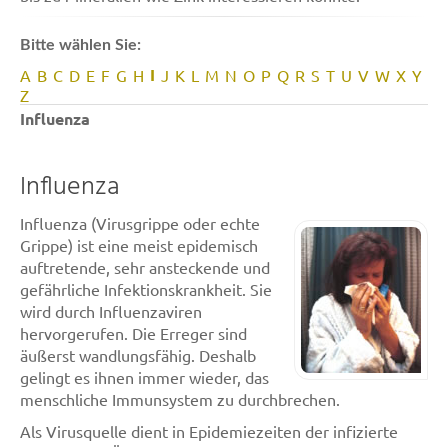
Bitte wählen Sie:
I
A
B
C
D
E
F
G
H
J
K
L
M
N
O
P
Q
R
S
T
U
V
W
X
Y
Z
Influenza
Influenza
Influenza (Virusgrippe oder echte
Grippe) ist eine meist epidemisch
auftretende, sehr ansteckende und
gefährliche Infektionskrankheit. Sie
wird durch Influenzaviren
hervorgerufen. Die Erreger sind
äußerst wandlungsfähig. Deshalb
gelingt es ihnen immer wieder, das
menschliche Immunsystem zu durchbrechen.
Als Virusquelle dient in Epidemiezeiten der infizierte